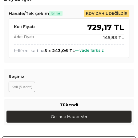
Havale/Tek çekim
KDV DAHİL DEĞİLDİR
En İyi
729,17
TL
Koli Fiyatı
Adet Fiyatı
145,83
TL
Kredi kartına
3
x
243,06
TL
— vade farksız
Seçiniz
Koli (5 Adet)
Tükendi
Gelince Haber Ver