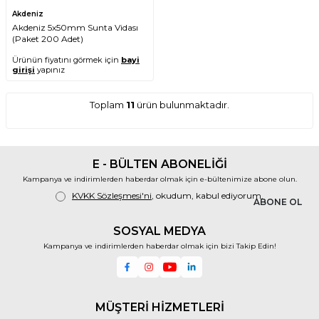
Akdeniz
Akdeniz 5x50mm Sunta Vidası
(Paket 200 Adet)
Ürünün fiyatını görmek için
bayi
girişi
yapınız
Toplam
11
ürün bulunmaktadır.
E - BÜLTEN ABONELİĞİ
Kampanya ve indirimlerden haberdar olmak için e-bültenimize abone olun.
KVKK Sözleşmesi'ni
, okudum, kabul ediyorum.
ABONE OL
SOSYAL MEDYA
Kampanya ve indirimlerden haberdar olmak için bizi Takip Edin!
MÜŞTERİ HİZMETLERİ