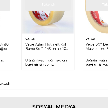
Tükendi
Tük
Ve-Ge
Ve-Ge
A4 80
Vege Aslan Hotmelt Koli
Vege 80° De
ağıdı
Bandı Şeffaf 45 mm x 100
Maskeleme 
Metre
30m
 için
Ürünün fiyatını görmek için
Ürünün fiyatın
bayi girişi
yapınız
bayi girişi
yap
ktadır.
SOSYAL MEDYA