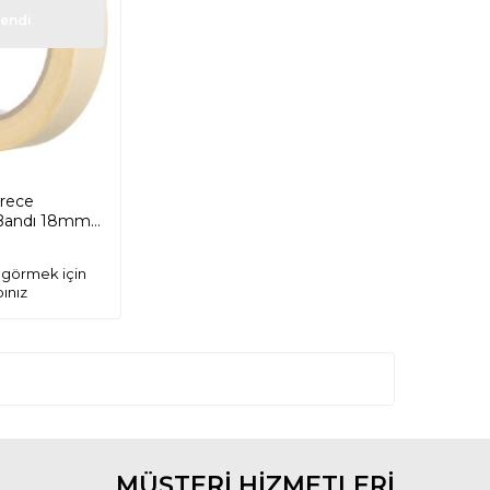
endi
rece
Bandı 18mm x
ı görmek için
ınız
MÜŞTERİ HİZMETLERİ