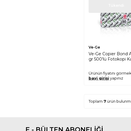
Tükendi
Ve-Ge
Ve-Ge Copier Bond 
gr 500'lü Fotokopi K
Ürünün fiyatını görmek
bayi girişi
yapınız
Toplam
7
ürün bulunma
E - BÜLTEN ABONELİĞİ