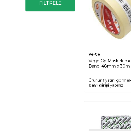
FİLTRELE
Ve-Ge
Vege Gp Maskelem
Bandı 48mm x 30m
Ürünün fiyatını görmek
bayi girişi
yapınız