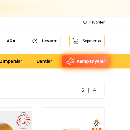
Favoriler
ARA
Hesabım
Sepetim
(
0
)
Zımparalar
Bantlar
Kampanyalar
4
3