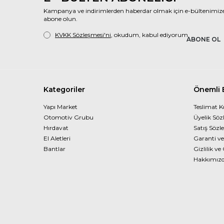
Kampanya ve indirimlerden haberdar olmak için e-bültenimiz
abone olun.
KVKK Sözleşmesi'ni
, okudum, kabul ediyorum.
ABONE OL
Kategoriler
Önemli B
Yapı Market
Teslimat K
Otomotiv Grubu
Üyelik Söz
Hırdavat
Satış Sözl
El Aletleri
Garanti ve
Bantlar
Gizlilik ve
Hakkımız