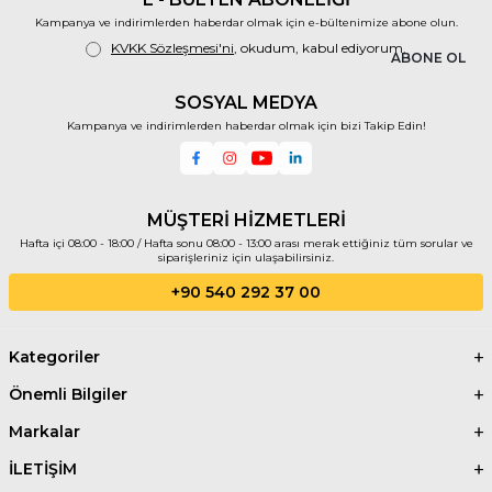
Kampanya ve indirimlerden haberdar olmak için e-bültenimize abone olun.
KVKK Sözleşmesi'ni
, okudum, kabul ediyorum.
ABONE OL
SOSYAL MEDYA
Kampanya ve indirimlerden haberdar olmak için bizi Takip Edin!
MÜŞTERİ HİZMETLERİ
Hafta içi 08:00 - 18:00 / Hafta sonu 08:00 - 13:00 arası merak ettiğiniz tüm sorular ve
siparişleriniz için ulaşabilirsiniz.
+90 540 292 37 00
Kategoriler
Önemli Bilgiler
Markalar
İLETİŞİM