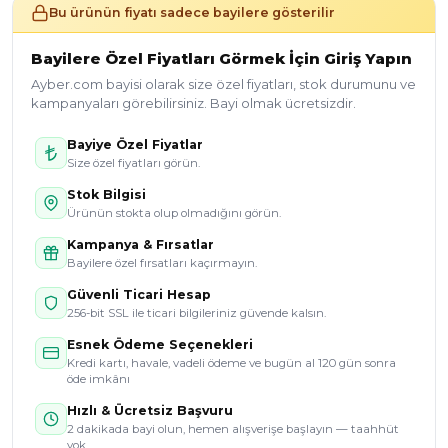
Bu ürünün fiyatı sadece bayilere gösterilir
Bayilere Özel Fiyatları Görmek İçin Giriş Yapın
Ayber.com bayisi olarak size özel fiyatları, stok durumunu ve
kampanyaları görebilirsiniz. Bayi olmak ücretsizdir.
Bayiye Özel Fiyatlar
Size özel fiyatları görün.
Stok Bilgisi
Ürünün stokta olup olmadığını görün.
Kampanya & Fırsatlar
Bayilere özel fırsatları kaçırmayın.
Güvenli Ticari Hesap
256-bit SSL ile ticari bilgileriniz güvende kalsın.
Esnek Ödeme Seçenekleri
Kredi kartı, havale, vadeli ödeme ve bugün al 120 gün sonra
öde imkânı
Hızlı & Ücretsiz Başvuru
2 dakikada bayi olun, hemen alışverişe başlayın — taahhüt
yok