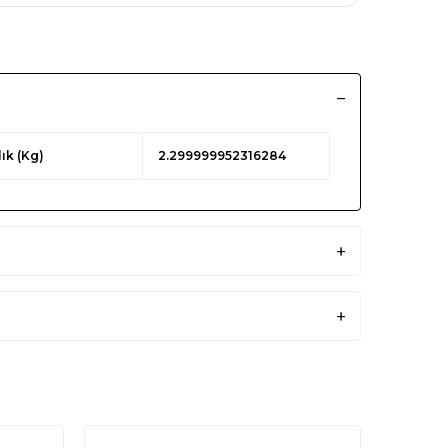
lık (Kg)
2.299999952316284