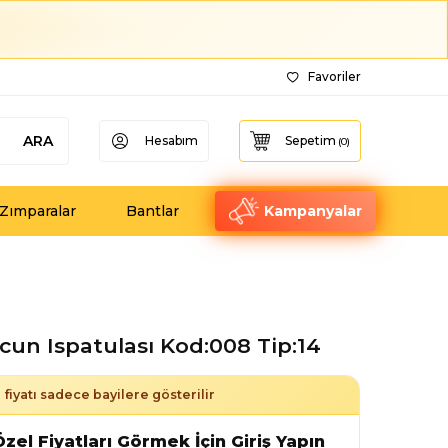
Favoriler
ARA
Hesabım
Sepetim
(
0
)
Zımparalar
Bantlar
Kampanyalar
un Ispatulası Kod:008 Tip:14
fiyatı sadece bayilere gösterilir
zel Fiyatları Görmek İçin Giriş Yapın