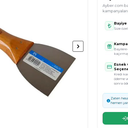
Ayber.com bayi
kampanyaları g
Bayiye 
Size özel
Kampan
Bayilere 
kaçırmay
Esnek
Seçene
Kredi kar
ödeme v
sonra öd
Zaten hesa
hemen yar