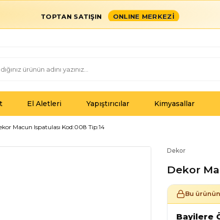
TOPTAN SATIŞIN
ONLINE MERKEZİ
t
El Aletleri
Yapıştırıcılar
Kimyasallar
ekor Macun Ispatulası Kod:008 Tip:14
Dekor
Dekor Mac
Bu ürünün 
Bayilere Ö