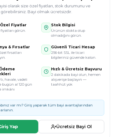
si olarak size özel fiyatları, stok durumunu ve
örebilirsiniz. Bayi olmak ücretsizdir.
Özel Fiyatlar
Stok Bilgisi
 fiyatları görün.
Ürünün stokta olup
olmadığını görün.
ya & Fırsatlar
Güvenli Ticari Hesap
özel fırsatları
256-bit SSL ile ticari
ın.
bilgileriniz güvende kalsın.
 Ödeme
Hızlı & Ücretsiz Başvuru
kleri
2 dakikada bayi olun, hemen
tı, havale, vadeli
alışverişe başlayın —
e bugün al 120 gün
taahhüt yok
e imkânı
bınız var mı? Giriş yaparak tüm bayi avantajlarından
arlanın.
Giriş Yap
Ücretsiz Bayi Ol