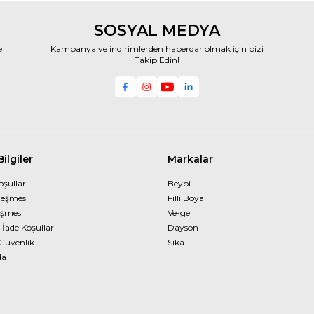
SOSYAL MEDYA
e
Kampanya ve indirimlerden haberdar olmak için bizi
Takip Edin!
ilgiler
Markalar
oşulları
Beybi
leşmesi
Filli Boya
eşmesi
Ve-ge
 İade Koşulları
Dayson
 Güvenlik
Sika
da