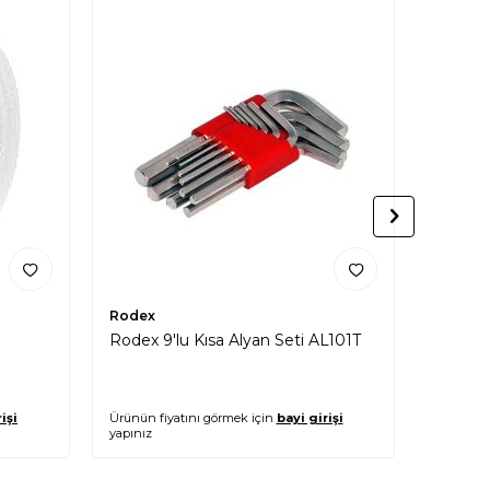
Rodex
Rodex
Rodex 9'lu Kısa Alyan Seti AL101T
Rodex 
işi
Ürünün fiyatını görmek için
bayi girişi
Ürünün fi
yapınız
yapınız