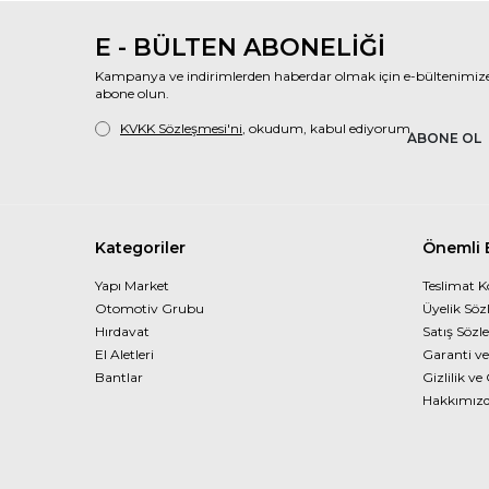
E - BÜLTEN ABONELİĞİ
Kampanya ve indirimlerden haberdar olmak için e-bültenimiz
abone olun.
KVKK Sözleşmesi'ni
, okudum, kabul ediyorum.
ABONE OL
Kategoriler
Önemli B
Yapı Market
Teslimat K
Otomotiv Grubu
Üyelik Söz
Hırdavat
Satış Sözl
El Aletleri
Garanti ve
Bantlar
Gizlilik ve
Hakkımız