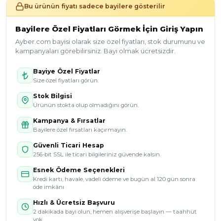
Bu ürünün fiyatı sadece bayilere gösterilir
Bayilere Özel Fiyatları Görmek İçin Giriş Yapın
Ayber.com bayisi olarak size özel fiyatları, stok durumunu ve
kampanyaları görebilirsiniz. Bayi olmak ücretsizdir.
Bayiye Özel Fiyatlar
Size özel fiyatları görün.
Stok Bilgisi
Ürünün stokta olup olmadığını görün.
Kampanya & Fırsatlar
Bayilere özel fırsatları kaçırmayın.
Güvenli Ticari Hesap
256-bit SSL ile ticari bilgileriniz güvende kalsın.
Esnek Ödeme Seçenekleri
Kredi kartı, havale, vadeli ödeme ve bugün al 120 gün sonra
öde imkânı
Hızlı & Ücretsiz Başvuru
2 dakikada bayi olun, hemen alışverişe başlayın — taahhüt
yok