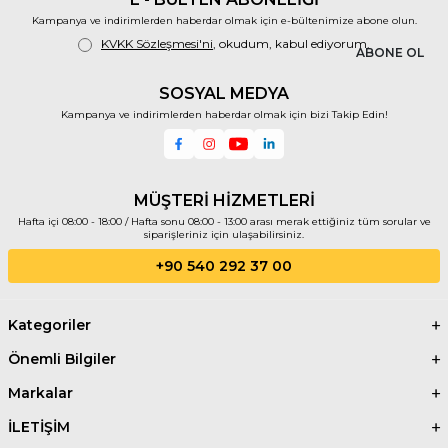
Kampanya ve indirimlerden haberdar olmak için e-bültenimize abone olun.
KVKK Sözleşmesi'ni
, okudum, kabul ediyorum.
ABONE OL
SOSYAL MEDYA
Kampanya ve indirimlerden haberdar olmak için bizi Takip Edin!
MÜŞTERİ HİZMETLERİ
Hafta içi 08:00 - 18:00 / Hafta sonu 08:00 - 13:00 arası merak ettiğiniz tüm sorular ve
siparişleriniz için ulaşabilirsiniz.
+90 540 292 37 00
Kategoriler
Önemli Bilgiler
Markalar
İLETİŞİM