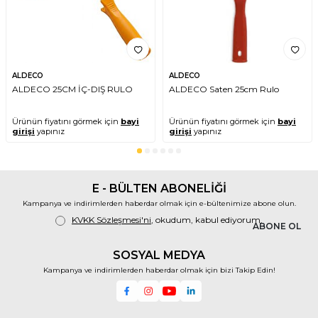
Temel Özellikler ve Teknik Bilgiler:
Boyut:
25 cm (Rulo genişliği)
Model Kodu:
1003
Ürün Tipi:
Dış cephe boya rulosu,
Süperlüks seri
Kıl Yapısı:
Yoğun ve dayanıklı kıl yapısı
ALDECO
ALDECO
Özellikler:
ALDECO 25CM İÇ-DIŞ RULO
ALDECO Saten 25cm Rulo
Yüksek boya tutma ve yüzeye eşit
dağıtma kapasitesi.
Boya sıçratmaz, temiz uygulama
Ürünün fiyatını görmek için
bayi
Ürünün fiyatını görmek için
bayi
girişi
yapınız
girişi
yapınız
sağlar.
Su ve solvent bazlı dış cephe boyaları
ile uyumlu.
Solventten etkilenmez, uzun
ömürlü kullanım.
E - BÜLTEN ABONELİĞİ
Geniş yüzeylerde hızlı ve etkili
boyama.
Kampanya ve indirimlerden haberdar olmak için e-bültenimize abone olun.
Kolay temizlenebilir ve tekrar
KVKK Sözleşmesi'ni
, okudum, kabul ediyorum.
kullanılabilir.
ABONE OL
Standart rulo saplarıyla uyumlu.
Kullanım Alanları:
Beton, sıva, taş
SOSYAL MEDYA
gibi dış cephe yüzeyleri; depo, fabrika,
iş yeri ve konut dış cepheleri.
Kampanya ve indirimlerden haberdar olmak için bizi Takip Edin!
Ambalaj:
Tek adet.
Dekor Süperlüks Dış Cephe 25 cm
Rulo 1003
, dış cephe boyama
projelerinizde zaman ve maliyet tasarrufu