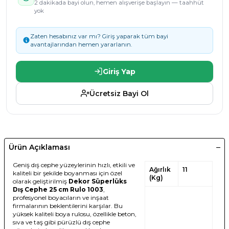
2 dakikada bayi olun, hemen alışverişe başlayın — taahhüt
yok
Zaten hesabınız var mı? Giriş yaparak tüm bayi
avantajlarından hemen yararlanın.
Giriş Yap
Ücretsiz Bayi Ol
Ürün Açıklaması
Geniş dış cephe yüzeylerinin hızlı, etkili ve
Ağırlık
11
kaliteli bir şekilde boyanması için özel
(Kg)
olarak geliştirilmiş
Dekor Süperlüks
Dış Cephe 25 cm Rulo 1003
,
profesyonel boyacıların ve inşaat
firmalarının beklentilerini karşılar. Bu
yüksek kaliteli boya rulosu, özellikle beton,
sıva ve taş gibi pürüzlü dış cephe