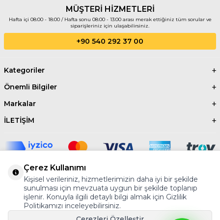
sağlayan, profesyonel kalitede bir araçtır.
MÜŞTERİ HİZMETLERİ
Hafta içi 08:00 - 18:00 / Hafta sonu 08:00 - 13:00 arası merak ettiğiniz tüm sorular ve
siparişleriniz için ulaşabilirsiniz.
+90 540 292 37 00
Kategoriler
Önemli Bilgiler
Markalar
İLETİŞİM
Çerez Kullanımı
Kişisel verileriniz, hizmetlerimizin daha iyi bir şekilde
©2024 Tüm Hakkı Saklıdır.
AYBER
sunulması için mevzuata uygun bir şekilde toplanıp
işlenir. Konuyla ilgili detaylı bilgi almak için Gizlilik
Politikamızı inceleyebilirsiniz.
Çerezleri Özelleştir