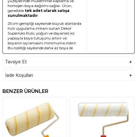
yüzeylerinde mükemmel kaplama ve
homojen boya dağılımı sağlar. Ürün,
genellikle
tek adet olarak satışa
sunulmaktadır
.
25 cm genişliği sayesinde büyük alanlarda
hızlı uygulama imkanı sunan Dekor
Süperlüks Rulo, yoğun ve dayanıklı kıl
yapısıyla boya tutuşunu artırır ve
boyanın sıçramasını minimuma indirir.
Bu özelliği sayesinde daha az boya ile
daha geniş alanların kaplanmasına
olanak tanır. Solvent bazlı ve su bazlı tüm
Tavsiye Et
dış cephe boyalarıyla uyumlu olan rulo,
solventten etkilenmez ve kullanıldıkça
verimi artarak uzun ömürlü bir
İade Koşulları
performans sunar. Standart saplara
kolayca monte edilebilir ve uygulama
sonrası temizliği pratiktir, bu da tekrar
BENZER ÜRÜNLER
kullanılabilirliğini artırır.
Dekor Süperlüks Dış Cephe Rulo
1003
, depolar, fabrikalar, iş yerleri ve
konut dış cepheleri gibi büyük projelerde
yüksek verimlilik ve profesyonel sonuçlar
elde etmek isteyenler için ideal bir tercihtir.
Dayanıklı yapısı ve boya sıçratmayan
özelliği sayesinde temiz ve düzgün bir
çalışma ortamı sağlar.