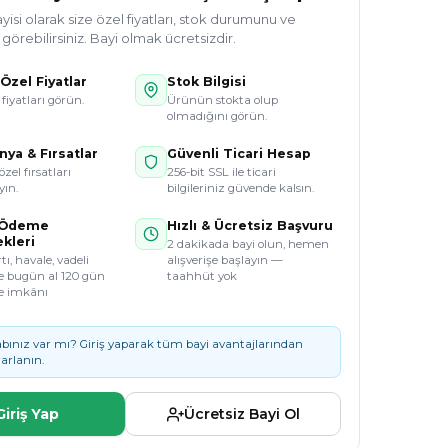
si olarak size özel fiyatları, stok durumunu ve
örebilirsiniz. Bayi olmak ücretsizdir.
Özel Fiyatlar
Stok Bilgisi
 fiyatları görün.
Ürünün stokta olup
olmadığını görün.
ya & Fırsatlar
Güvenli Ticari Hesap
özel fırsatları
256-bit SSL ile ticari
ın.
bilgileriniz güvende kalsın.
 Ödeme
Hızlı & Ücretsiz Başvuru
kleri
2 dakikada bayi olun, hemen
tı, havale, vadeli
alışverişe başlayın —
e bugün al 120 gün
taahhüt yok
e imkânı
bınız var mı? Giriş yaparak tüm bayi avantajlarından
arlanın.
Giriş Yap
Ücretsiz Bayi Ol