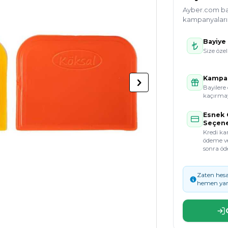
Ayber.com bayi
kampanyaları g
Bayiye 
Size özel
Kampan
Bayilere 
kaçırmay
Esnek
Seçene
Kredi kar
ödeme v
sonra öd
Zaten hesa
hemen yar