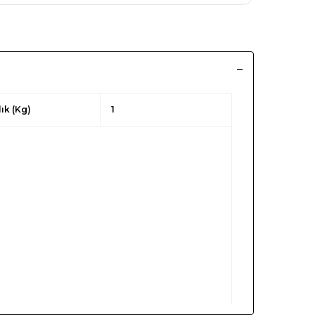
lık (Kg)
1