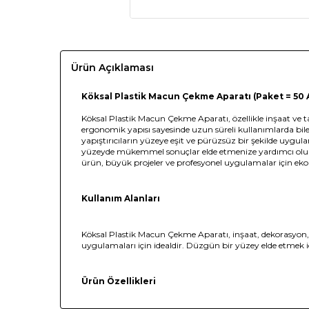
Ürün Açıklaması
Köksal Plastik Macun Çekme Aparatı (Paket = 50 
Köksal Plastik Macun Çekme Aparatı, özellikle inşaat ve tami
ergonomik yapısı sayesinde uzun süreli kullanımlarda bil
yapıştırıcıların yüzeye eşit ve pürüzsüz bir şekilde uygu
yüzeyde mükemmel sonuçlar elde etmenize yardımcı olur. T
ürün, büyük projeler ve profesyonel uygulamalar için e
Kullanım Alanları
Köksal Plastik Macun Çekme Aparatı, inşaat, dekorasyon, 
uygulamaları için idealdir. Düzgün bir yüzey elde etmek içi
Ürün Özellikleri