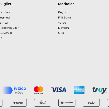
ilgiler
Markalar
oşulları
Beybi
leşmesi
Filli Boya
eşmesi
Ve-ge
 İade Koşulları
Dayson
 Güvenlik
Sika
da