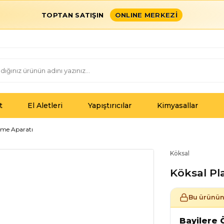
TOPTAN SATIŞIN
ONLINE MERKEZİ
t
El Aletleri
Yapıştırıcılar
Kimyasallar
kme Aparatı
Köksal
Köksal Pl
Bu ürünün 
Bayilere Ö