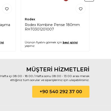
Rodex
Rodex
Taşıma
Rodex Kombine Pense 180mm
Rodex 
RHT0301201007
RHT03
işi
Ürünün fiyatını görmek için
bayi girişi
Ürünün fi
yapınız
yapınız
MÜŞTERİ HİZMETLERİ
Hafta içi 08:00 - 18:00 / Hafta sonu 08:00 - 13:00 arası merak
ettiğiniz tüm sorular ve siparişleriniz için ulaşabilirsiniz.
+90 540 292 37 00