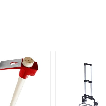
eal
ulan Köksal Plastik Macun Çekme Aparatı, inşaat ve tamirat
n fiyatlı bir el aleti arıyorsanız, bu ürün tam size göre.
ı’nı tercih edin.