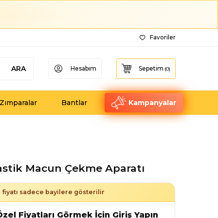
Favoriler
ARA
Hesabım
Sepetim
(
0
)
Zımparalar
Bantlar
Kampanyalar
astik Macun Çekme Aparatı
fiyatı sadece bayilere gösterilir
zel Fiyatları Görmek İçin Giriş Yapın