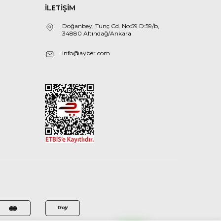
İLETİŞİM
Doğanbey, Tunç Cd. No:59 D:59/b,
34880 Altındağ/Ankara
info@ayber.com