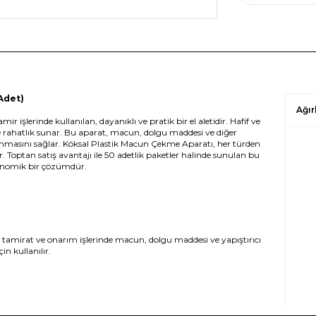
Adet)
Ağır
r işlerinde kullanılan, dayanıklı ve pratik bir el aletidir. Hafif ve
e rahatlık sunar. Bu aparat, macun, dolgu maddesi ve diğer
lanmasını sağlar. Köksal Plastik Macun Çekme Aparatı, her türden
optan satış avantajı ile 50 adetlik paketler halinde sunulan bu
konomik bir çözümdür.
tamirat ve onarım işlerinde macun, dolgu maddesi ve yapıştırıcı
n kullanılır.