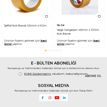
Kalınlık: 55 mikron
Boyut: 45 mm x 100 metre
Renk: Şeffaf veya kahverengi (stok
durumuna göre)
Şeffaf Koli Bandı 43mm x 90m
Ve-Ge
Yüksek yapışma gücü ve tutunma
Vege Gergedan 45mm x 100m
kabiliyeti
Koli Bandı
Ürünün fiyatını görmek için
bayi
Ürünün fiyatını görmek için
bayi
Elle koparmaya uygun olmayan,
girişi
yapınız
girişi
yapınız
dayanıklı yapı
Düşük sıcaklıklarda dahi güçlü
performans
E - BÜLTEN ABONELİĞİ
Kullanım Alanları
Kampanya ve indirimlerden haberdar olmak için e-bültenimize abone olun.
KVKK Sözleşmesi'ni
, okudum, kabul ediyorum.
ABONE OL
Otto koli bandı, birçok farklı sektör ve
uygulama için tercih edilmektedir:
SOSYAL MEDYA
Kampanya ve indirimlerden haberdar olmak için bizi Takip Edin!
Depolama ve sevkiyat işlemleri
Ofis ve arşiv paketlemeleri