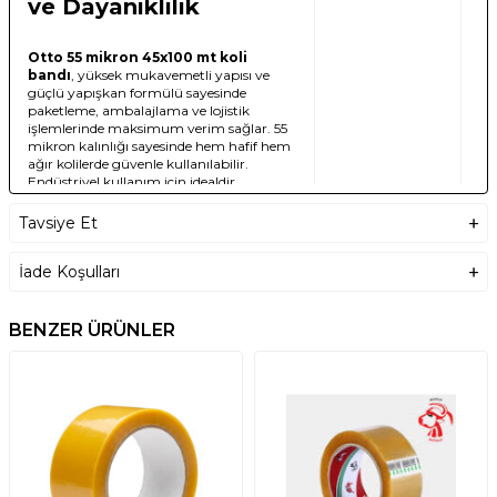
ve Dayanıklılık
Otto 55 mikron 45x100 mt koli
bandı
, yüksek mukavemetli yapısı ve
güçlü yapışkan formülü sayesinde
paketleme, ambalajlama ve lojistik
işlemlerinde maksimum verim sağlar. 55
mikron kalınlığı sayesinde hem hafif hem
ağır kolilerde güvenle kullanılabilir.
Endüstriyel kullanım için idealdir.
Profesyonel
Tavsiye Et
Paketleme İçin
Güvenli Çözüm
İade Koşulları
Genişliği 45 mm, uzunluğu 100 metre
BENZER ÜRÜNLER
olan bu bant, özellikle yoğun paketleme
işlemlerinde uzun ömürlü kullanım
sunar. Yırtılma ve gerilmelere karşı
dirençlidir. Tüm koli bandı tabancalarıyla
uyumludur.
Ürün Özellikleri