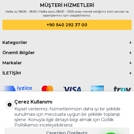
MÜŞTERİ HİZMETLERİ
E-ticaret kargo paketleme
Hafta içi 08:00 - 18:00 / Hafta sonu 08:00 - 13:00 arası merak ettiğiniz tüm sorular ve
Üretim ve fabrika ambalaj
siparişleriniz için ulaşabilirsiniz.
uygulamaları
+90 540 292 37 00
Market, nalbur ve yapı market
kullanımı
Kategoriler
Avantajları
Önemli Bilgiler
Markalar
Güçlü yapışkan sayesinde koli
açılmalarını engeller
İLETİŞİM
Yüksek mikron kalınlığı ile dayanıklılık
sağlar
Ekonomik ve uzun metrajlı kullanım
sunar
Çerez Kullanımı
Kişisel verileriniz, hizmetlerimizin daha iyi bir şekilde
©2024 Tüm Hakkı Saklıdır.
AYBER
Profesyonel işlerde sorunsuz sonuç
sunulması için mevzuata uygun bir şekilde toplanıp
verir
işlenir. Konuyla ilgili detaylı bilgi almak için Gizlilik
Politikamızı inceleyebilirsiniz.
Toptan Koli Bandı
Çerezleri Özelleştir