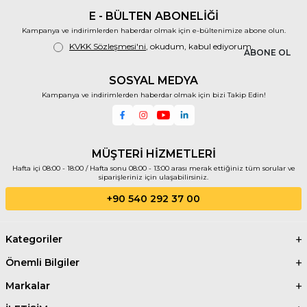
E - BÜLTEN ABONELİĞİ
Kampanya ve indirimlerden haberdar olmak için e-bültenimize abone olun.
KVKK Sözleşmesi'ni
, okudum, kabul ediyorum.
ABONE OL
SOSYAL MEDYA
Kampanya ve indirimlerden haberdar olmak için bizi Takip Edin!
MÜŞTERİ HİZMETLERİ
Hafta içi 08:00 - 18:00 / Hafta sonu 08:00 - 13:00 arası merak ettiğiniz tüm sorular ve
siparişleriniz için ulaşabilirsiniz.
+90 540 292 37 00
Kategoriler
Önemli Bilgiler
Markalar