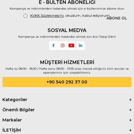
E - BÜLTEN ABONELİĞİ
Kampanya ve indirimlerden haberdar olmak için e-bültenimize abone olun.
KVKK Sözleşmesi'ni
, okudum, kabul ediyorum.
ABONE OL
SOSYAL MEDYA
Kampanya ve indirimlerden haberdar olmak için bizi Takip Edin!
MÜŞTERİ HİZMETLERİ
Hafta içi 08:00 - 18:00 / Hafta sonu 08:00 - 13:00 arası merak ettiğiniz tüm sorular ve
siparişleriniz için ulaşabilirsiniz.
+90 540 292 37 00
Kategoriler
Önemli Bilgiler
Markalar
İLETİŞİM