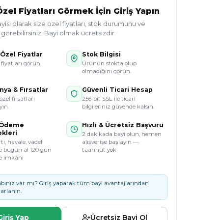
zel Fiyatları Görmek İçin Giriş Yapın
si olarak size özel fiyatları, stok durumunu ve
örebilirsiniz. Bayi olmak ücretsizdir.
Özel Fiyatlar
Stok Bilgisi
 fiyatları görün.
Ürünün stokta olup
olmadığını görün.
ya & Fırsatlar
Güvenli Ticari Hesap
özel fırsatları
256-bit SSL ile ticari
ın.
bilgileriniz güvende kalsın.
 Ödeme
Hızlı & Ücretsiz Başvuru
kleri
2 dakikada bayi olun, hemen
tı, havale, vadeli
alışverişe başlayın —
e bugün al 120 gün
taahhüt yok
e imkânı
bınız var mı? Giriş yaparak tüm bayi avantajlarından
arlanın.
Giriş Yap
Ücretsiz Bayi Ol