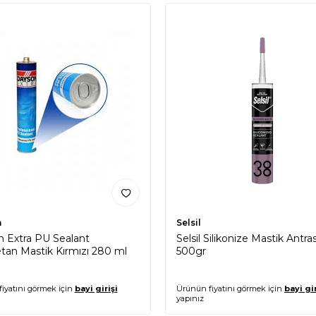
n
Selsil
 Extra PU Sealant
Selsil Silikonize Mastik Antras
etan Mastik Kırmızı 280 ml
500gr
iyatını görmek için
bayi girişi
Ürünün fiyatını görmek için
bayi gir
yapınız