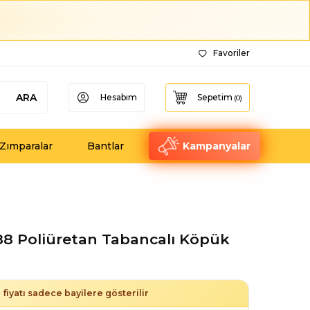
Favoriler
ARA
Hesabım
Sepetim
(
0
)
Zımparalar
Bantlar
Kampanyalar
88 Poliüretan Tabancalı Köpük
fiyatı sadece bayilere gösterilir