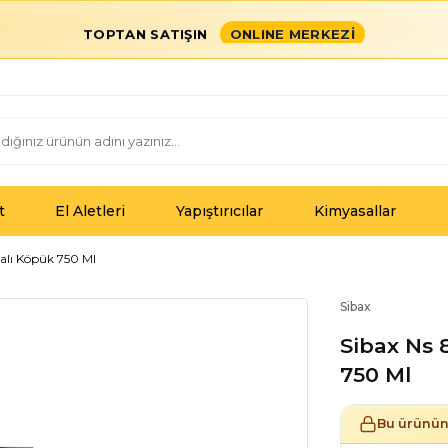
TOPTAN SATIŞIN
ONLINE MERKEZİ
t
El Aletleri
Yapıştırıcılar
Kimyasallar
alı Köpük 750 Ml
Sibax
Sibax Ns 
750 Ml
Bu ürünün 