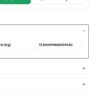
lık (Kg)
13.869999885559082