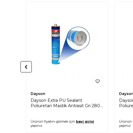
Dayson
Dayso
Dayson Extra PU Sealant
Dayson
Poliüretan Mastik Antrasit Gri 280
Poliür
ml
Ürünün fiyatını görmek için
bayi girişi
Ürünün f
yapınız
yapınız