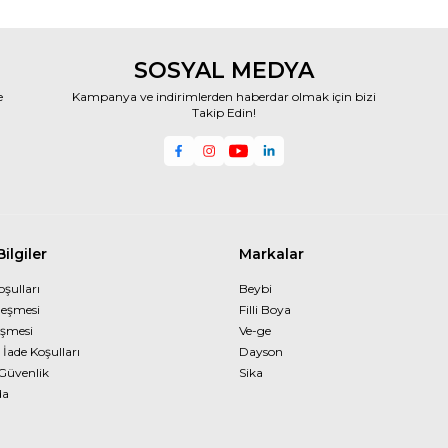
SOSYAL MEDYA
e
Kampanya ve indirimlerden haberdar olmak için bizi
Takip Edin!
ilgiler
Markalar
oşulları
Beybi
leşmesi
Filli Boya
eşmesi
Ve-ge
 İade Koşulları
Dayson
 Güvenlik
Sika
da