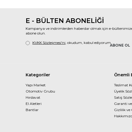
E - BÜLTEN ABONELİĞİ
Kampanya ve indirimlerden haberdar olmak için e-bültenimiz
abone olun.
KVKK Sözleşmesi'ni
, okudum, kabul ediyorum.
ABONE OL
Kategoriler
Önemli B
Yapı Market
Teslimat K
Otomotiv Grubu
Üyelik Söz
Hırdavat
Satış Sözl
El Aletleri
Garanti ve
Bantlar
Gizlilik ve
Hakkımız