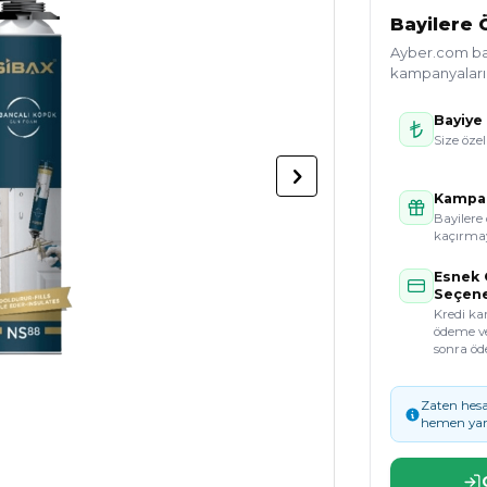
Bayilere Ö
Ayber.com bayi
kampanyaları g
Bayiye 
Size özel
Kampan
Bayilere 
kaçırmay
Esnek
Seçene
Kredi kar
ödeme v
sonra öd
Zaten hesa
hemen yar