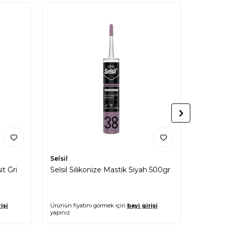
Selsil
Selsil
it Gri
Selsil Silikonize Mastik Siyah 500gr
Selsil P
PU 50 
işi
Ürünün fiyatını görmek için
bayi girişi
Ürünün fi
yapınız
yapınız