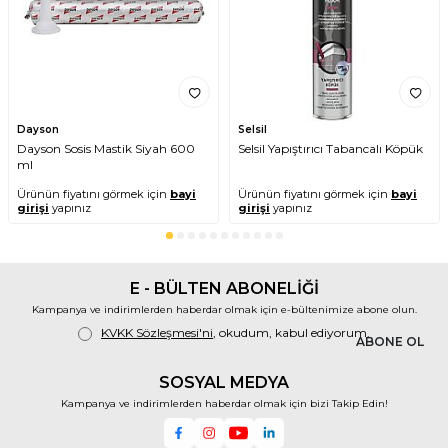
• Küçük hacmi ile taşınabilir ve pratik
kullanım
Avantajları
• Metal yüzeylerde etkili pas ve kir
temizleme
• Yüzeylerin düzgün çalışmasını
Dayson
Selsil
sağlayacak şekilde yağlama
Dayson Sosis Mastik Siyah 600
Selsil Yapıştırıcı Tabancalı Köpük
• Küçük hacmi ile taşınabilir ve kolay
ml
kullanım
Ürünün fiyatını görmek için
bayi
Ürünün fiyatını görmek için
bayi
• Ekonomik fiyat avantajı ile uygun
girişi
yapınız
girişi
yapınız
maliyetli
WD-40 Çok Amaçlı Yağlayıcı ve Pas
Sökücü 200 ml, hem evde hem de
endüstriyel ortamlarda güvenilir bir
E - BÜLTEN ABONELİĞİ
bakım ve temizleme çözümüdür. Küçük
hacmi ve etkili formülü ile mükemmel
Kampanya ve indirimlerden haberdar olmak için e-bültenimize abone olun.
sonuçlar sunar ve ekonomik fiyat avantajı
KVKK Sözleşmesi'ni
, okudum, kabul ediyorum.
ABONE OL
ile bütçenize uygun bir seçenektir.
SOSYAL MEDYA
Kampanya ve indirimlerden haberdar olmak için bizi Takip Edin!