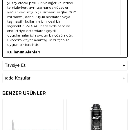
yüzeylerdeki pası, kiri ve diğer kalıntıları
temizlerken, aynı zamanda yüzeyleri
yağlar ve düzgün çalışmasını sağlar. 200
ml hacmi, daha küçük alanlarda veya
taşınabilir kullanım için ideal bir
seçenektir. WD-40, hem evde hem de
endüstriyel ortamlarda çeşitli
uygulamalar için uygun bir çözümdür.
Ekonomik fiyat avantajı ile bütçenize
uygun bir tercihtir.
Kullanım Alanları
WD-40 Çok Amaçlı Yağlayıcı ve Pas
Sökücü, metal yüzeylerde pası sökme, kir
Tavsiye Et
ve kalıntıları temizleme, menteşe ve
hareketli parçaların yağlanması, elektrikli
İade Koşulları
ekipmanlarda koruma ve diğer genel
bakım işlemlerinde kullanılır.
Ürün Özellikleri
BENZER ÜRÜNLER
• 200 ml hacim
• Çok amaçlı yağlayıcı ve pas sökücü
• Pas, kir ve kalıntıları etkili şekilde
temizler
• Yüzeylerde yağlama sağlar