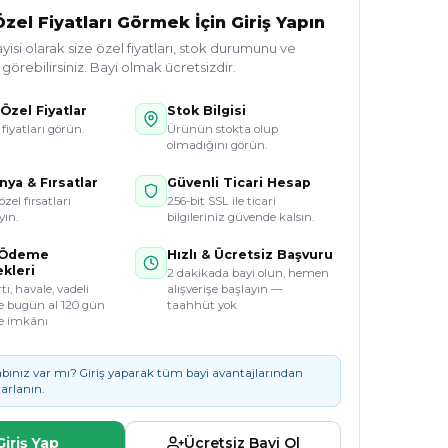
zel Fiyatları Görmek İçin Giriş Yapın
si olarak size özel fiyatları, stok durumunu ve
örebilirsiniz. Bayi olmak ücretsizdir.
Özel Fiyatlar
Stok Bilgisi
 fiyatları görün.
Ürünün stokta olup
olmadığını görün.
ya & Fırsatlar
Güvenli Ticari Hesap
özel fırsatları
256-bit SSL ile ticari
ın.
bilgileriniz güvende kalsın.
 Ödeme
Hızlı & Ücretsiz Başvuru
kleri
2 dakikada bayi olun, hemen
tı, havale, vadeli
alışverişe başlayın —
e bugün al 120 gün
taahhüt yok
e imkânı
bınız var mı? Giriş yaparak tüm bayi avantajlarından
arlanın.
Giriş Yap
Ücretsiz Bayi Ol