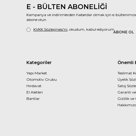
E - BÜLTEN ABONELİĞİ
Kampanya ve indirimlerden haberdar olmak için e-bültenimiz
abone olun.
KVKK Sözleşmesi'ni
, okudum, kabul ediyorum.
ABONE OL
Kategoriler
Önemli B
Yapı Market
Teslimat K
Otomotiv Grubu
Üyelik Söz
Hırdavat
Satış Sözl
El Aletleri
Garanti ve
Bantlar
Gizlilik ve
Hakkımız