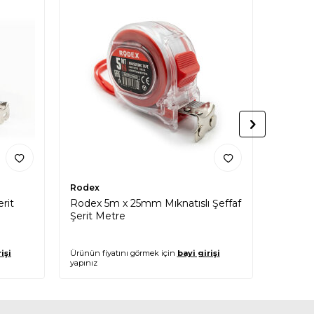
Rodex
Fisco
rit
Rodex 5m x 25mm Mıknatıslı Şeffaf
Fisco Ç
Şerit Metre
işi
Ürünün fiyatını görmek için
bayi girişi
Ürünün fi
yapınız
yapınız