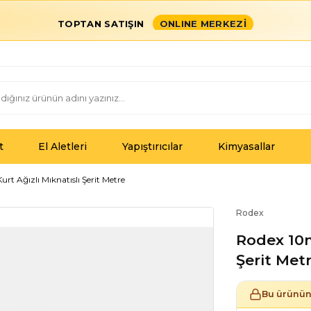
TOPTAN SATIŞIN
ONLINE MERKEZİ
t
El Aletleri
Yapıştırıcılar
Kimyasallar
t Ağızlı Mıknatıslı Şerit Metre
Rodex
Rodex 10m
Şerit Met
Bu ürünün 