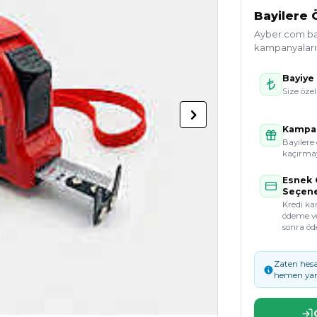
Bayilere Ö
Ayber.com bayi
kampanyaları g
Bayiye 
Size özel
Kampan
Bayilere 
kaçırmay
Esnek
Seçene
Kredi kar
ödeme v
sonra öd
Zaten hesa
hemen yar