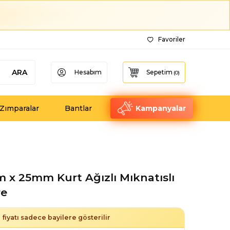
Favoriler
ARA
Hesabım
Sepetim
(
0
)
Zımparalar
Bantlar
Kampanyalar
 x 25mm Kurt Ağızlı Mıknatıslı
re
fiyatı sadece bayilere gösterilir