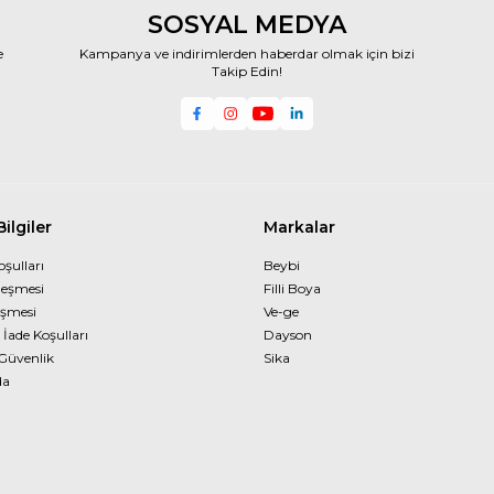
SOSYAL MEDYA
e
Kampanya ve indirimlerden haberdar olmak için bizi
Takip Edin!
ilgiler
Markalar
oşulları
Beybi
leşmesi
Filli Boya
eşmesi
Ve-ge
 İade Koşulları
Dayson
 Güvenlik
Sika
da