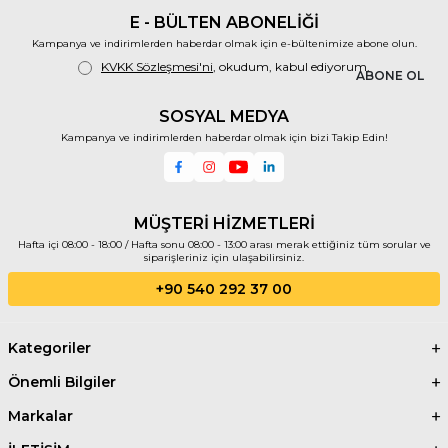
E - BÜLTEN ABONELİĞİ
Kampanya ve indirimlerden haberdar olmak için e-bültenimize abone olun.
KVKK Sözleşmesi'ni
, okudum, kabul ediyorum.
ABONE OL
SOSYAL MEDYA
Kampanya ve indirimlerden haberdar olmak için bizi Takip Edin!
MÜŞTERİ HİZMETLERİ
Hafta içi 08:00 - 18:00 / Hafta sonu 08:00 - 13:00 arası merak ettiğiniz tüm sorular ve
siparişleriniz için ulaşabilirsiniz.
+90 540 292 37 00
Kategoriler
Önemli Bilgiler
Markalar