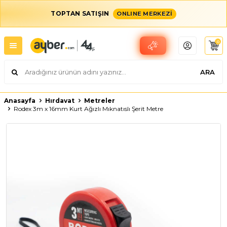
TOPTAN SATIŞIN
ONLINE MERKEZİ
0
ARA
Anasayfa
Hırdavat
Metreler
Rodex 3m x 16mm Kurt Ağızlı Mıknatıslı Şerit Metre