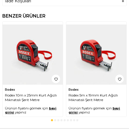
İade Koşulları
BENZER ÜRÜNLER
Rodex
Rodex
Rodex 10m x 25mm Kurt Ağızlı
Rodex 5m x 19mm Kurt Ağızlı
Mıknatıslı Şerit Metre
Mıknatıslı Şerit Metre
Ürünün fiyatını görmek için
bayi
Ürünün fiyatını görmek için
bayi
girişi
yapınız
girişi
yapınız