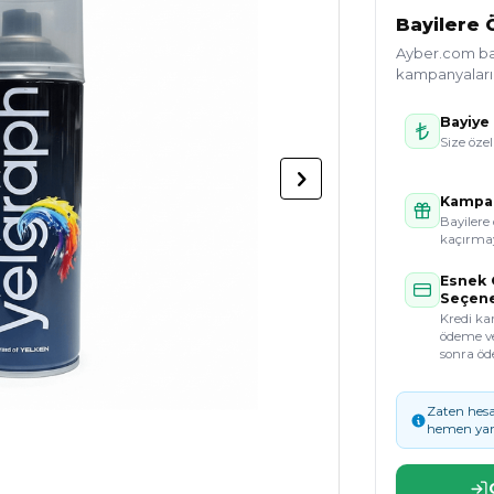
Bayilere Ö
Ayber.com bayi
kampanyaları g
Bayiye 
Size özel
Kampan
Bayilere 
kaçırmay
Esnek
Seçene
Kredi kar
ödeme v
sonra öd
Zaten hesa
hemen yar