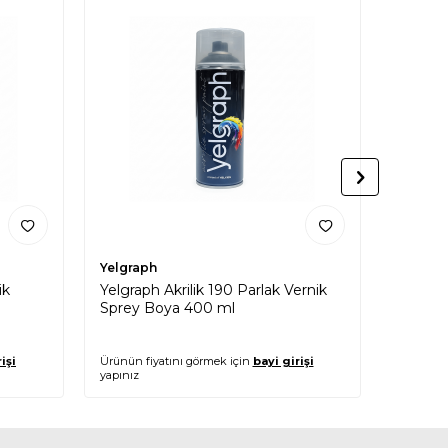
Yelgraph
Yelgrap
ik
Yelgraph Akrilik 190 Parlak Vernik
Yelgra
Sprey Boya 400 ml
Boya 4
işi
Ürünün fiyatını görmek için
bayi girişi
Ürünün fi
yapınız
yapınız