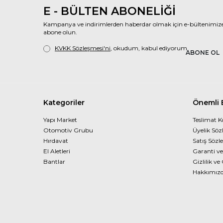
E - BÜLTEN ABONELİĞİ
Kampanya ve indirimlerden haberdar olmak için e-bültenimiz
abone olun.
KVKK Sözleşmesi'ni
, okudum, kabul ediyorum.
ABONE OL
Kategoriler
Önemli B
Yapı Market
Teslimat K
Otomotiv Grubu
Üyelik Söz
Hırdavat
Satış Sözl
El Aletleri
Garanti ve
Bantlar
Gizlilik ve
Hakkımız