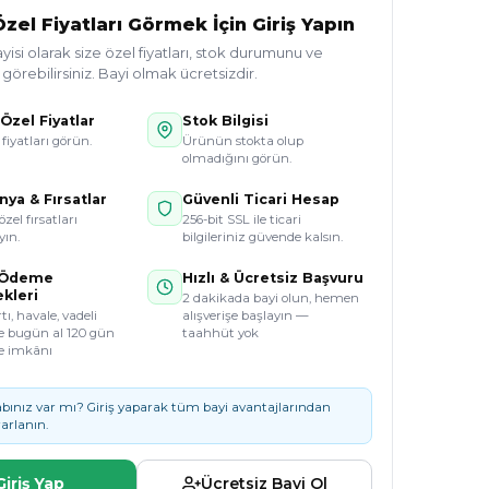
zel Fiyatları Görmek İçin Giriş Yapın
si olarak size özel fiyatları, stok durumunu ve
örebilirsiniz. Bayi olmak ücretsizdir.
Özel Fiyatlar
Stok Bilgisi
 fiyatları görün.
Ürünün stokta olup
olmadığını görün.
ya & Fırsatlar
Güvenli Ticari Hesap
özel fırsatları
256-bit SSL ile ticari
ın.
bilgileriniz güvende kalsın.
 Ödeme
Hızlı & Ücretsiz Başvuru
kleri
2 dakikada bayi olun, hemen
tı, havale, vadeli
alışverişe başlayın —
e bugün al 120 gün
taahhüt yok
e imkânı
bınız var mı? Giriş yaparak tüm bayi avantajlarından
arlanın.
Giriş Yap
Ücretsiz Bayi Ol