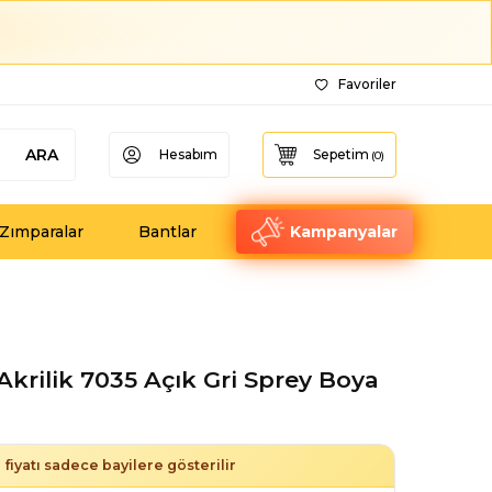
Favoriler
ARA
Hesabım
Sepetim
(
0
)
Zımparalar
Bantlar
Kampanyalar
Akrilik 7035 Açık Gri Sprey Boya
fiyatı sadece bayilere gösterilir