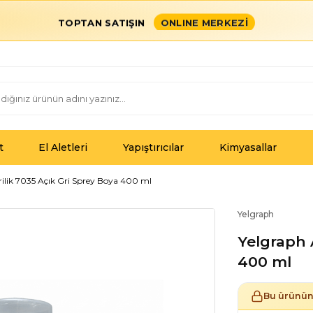
TOPTAN SATIŞIN
ONLINE MERKEZİ
t
El Aletleri
Yapıştırıcılar
Kimyasallar
rilik 7035 Açık Gri Sprey Boya 400 ml
Yelgraph
Yelgraph 
400 ml
Bu ürünün 