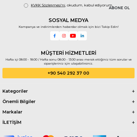
KVKK Sözleşmesi'ni
, okudum, kabul ediyorum.
ABONE OL
SOSYAL MEDYA
Kampanya ve indirimlerden haberdar olmak için bizi Takip Edin!
MÜŞTERİ HİZMETLERİ
Hafta içi 08:00 - 18:00 / Hafta sonu 08:00 - 13:00 arası merak ettiğiniz tüm sorular ve
siparişleriniz için ulaşabilirsiniz.
+90 540 292 37 00
Kategoriler
Önemli Bilgiler
Markalar
İLETİŞİM